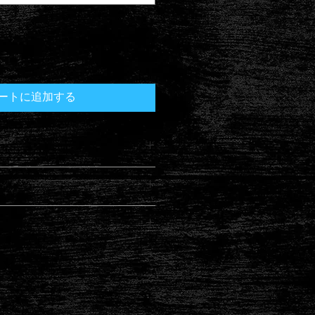
ートに追加する
てください。サイズ、素材、取扱説
ー
徴やおすすめのポイントなどを説明
力してください。商品にご満足いた
て
返品・返金ポリシーと手順を説明し
容を明確にすることで、お客様の信
要時間、梱包など、商品の配送に関
て商品をご購入いただけます。
ください。配送情報を明確にするこ
を獲得し、安心して商品をご購入い