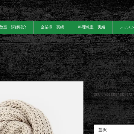
理教室&ワイン会「スーリール」
教室・講師紹介
企業様 実績
料理教室 実績
レッス
商品名
SKU： 632835642834572
価
￥40
格
サイズ
*
選択