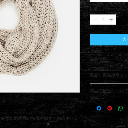
数量
*
カ
商品情報
商品の詳細を入力し
返品・返金ポリシ
明に加え、商品の特
しましょう。
返品・返金規約を入
商品の配送につい
だけなかった場合の
ましょう。規約の内
配送地域、料金、所
頼を獲得し、安心し
する情報を入力して
とで、お客様の信頼
。あなたの商品の特徴やおすすめのポイン
ただけます。
う。