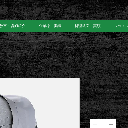
理教室&ワイン会「スーリール」
教室・講師紹介
企業様 実績
料理教室 実績
レッス
商品名
SKU： 21554345656
価
￥120
格
数量
*