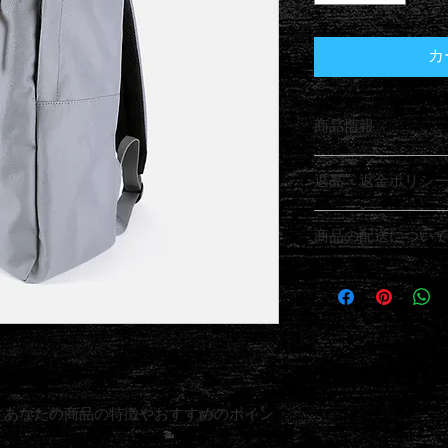
カ
商品情報
商品の詳細を入力し
返品・返金ポリシ
明に加え、商品の特
しましょう。
返品・返金規約を入
商品の配送につい
だけなかった場合の
ましょう。規約の内
配送地域、料金、所
頼を獲得し、安心し
する情報を入力して
とで、お客様の信頼
ただけます。
。あなたの商品の特徴やおすすめのポイン
う。