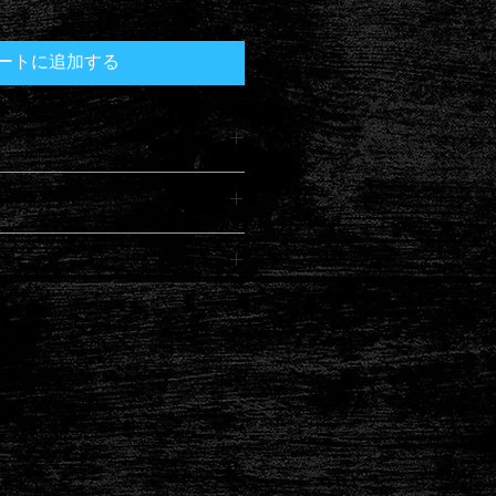
ートに追加する
てください。サイズ、素材、取扱説
ー
徴やおすすめのポイントなどを説明
力してください。商品にご満足いた
て
返品・返金ポリシーと手順を説明し
容を明確にすることで、お客様の信
要時間、梱包など、商品の配送に関
て商品をご購入いただけます。
ください。配送情報を明確にするこ
を獲得し、安心して商品をご購入い